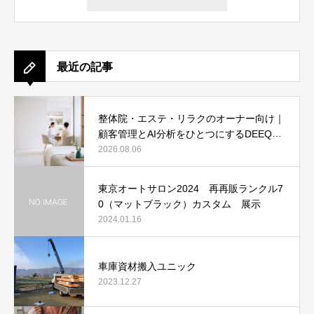
最近の記事
整体院・エステ・リラクのオーナー向け｜
顧客管理とAI分析をひとつにするDEEQと
は
2026.08.06
東京オートサロン2024 再再販ランクル7
0（マットブラック）カスタム 展示
2024.01.16
車庫資材搬入ユニック
2023.12.27