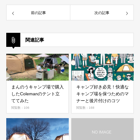
前の記事
次の記事
関連記事
まんのうキャンプ場で購入
キャンプ好き必見！快適な
したColemanのテント立
キャンプ場を保つためのマ
ててみた
ナーと後片付けのコツ
閲覧数：106
閲覧数：168