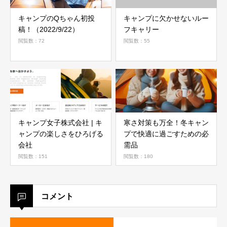
キャンプのQちゃん初投
キャンプに欠かせないルー
稿！（2022/9/22）
フキャリー
閲覧数：72
閲覧数：55
キャンプ女子株式会社 | キ
寒さ対策も万全！冬キャン
ャンプの楽しさをひろげる
プで快適に過ごすための必
会社
需品
閲覧数：151
閲覧数：180
コメント